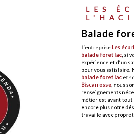
LES ÉCURIES DE
L'HAC
balade for
L’entreprise
Les écur
balade foret lac
, si 
expérience et d’un sa
pour vous satisfaire.
balade foret lac
et s
Biscarrosse
, nous so
renseignements néces
métier est avant tout
encore plus notre dési
travaille avec propret