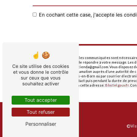
En cochant cette case, j'accepte les condi
** Les données personnelles communiquées sont nécessaires a
traitants dans le seul but de répondre à votre message. Les
Ce site utilise des cookies
en-Born lesecuriesdelhacienda@gmail.com. Vous disposez de dro
et vous donne le contrôle
droit d’introduire une réclamation auprès d’une autorité de c
Montauban, 40160 Parentis-en-Born ou par courrier électron
sur ceux que vous
la période de prise de contact puis pendant la durée de prescr
souhaitez activer
téléphonique, disponible à cette adresse:
Bloctel.gouv.fr
. Con
Tout accepter
Tout refuser
Personnaliser
©
Vis