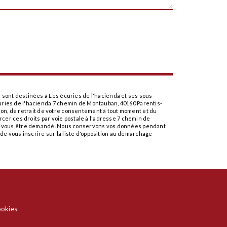
 sont destinées à Les écuries de l'hacienda et ses sous-
uries de l'hacienda 7 chemin de Montauban, 40160 Parentis-
tion, de retrait de votre consentement à tout moment et du
cer ces droits par voie postale à l'adresse 7 chemin de
rra vous être demandé. Nous conservons vos données pendant
 de vous inscrire sur la liste d'opposition au démarchage
ookies