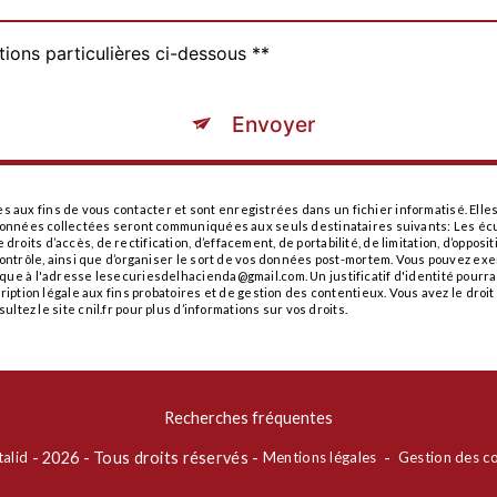
tions particulières ci-dessous **
Envoyer
ux fins de vous contacter et sont enregistrées dans un fichier informatisé. Elles
 données collectées seront communiquées aux seuls destinataires suivants: Les éc
its d’accès, de rectification, d’effacement, de portabilité, de limitation, d’opposi
ontrôle, ainsi que d’organiser le sort de vos données post-mortem. Vous pouvez exer
ique à l'adresse lesecuriesdelhacienda@gmail.com. Un justificatif d'identité pou
iption légale aux fins probatoires et de gestion des contentieux. Vous avez le droit
sultez le site cnil.fr pour plus d’informations sur vos droits.
Recherches fréquentes
talid
- 2026 - Tous droits réservés -
Mentions légales
-
Gestion des c